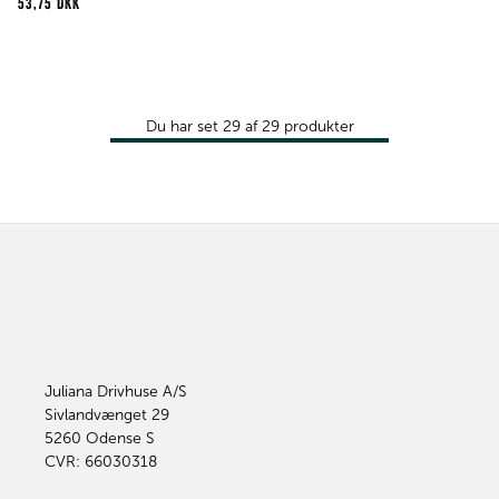
53,75 DKK
Du har set
29
af
29
produkter
Juliana Drivhuse A/S
Sivlandvænget 29
5260
Odense S
CVR: 66030318