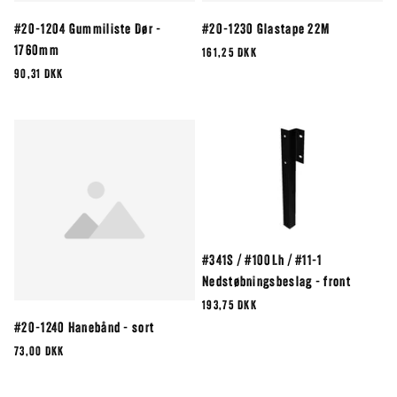
#20-1204 Gummiliste Dør -
#20-1230 Glastape 22M
1760mm
161,25 DKK
90,31 DKK
#341S / #100Lh / #11-1
Nedstøbningsbeslag - front
193,75 DKK
#20-1240 Hanebånd - sort
73,00 DKK