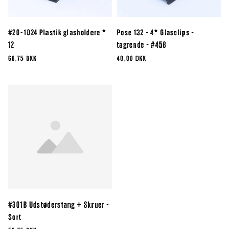
#20-1024 Plastik glasholdere *
Pose 132 - 4* Glasclips -
12
tagrende - #458
68,75 DKK
40,00 DKK
#301B Udstøderstang + Skruer -
Sort