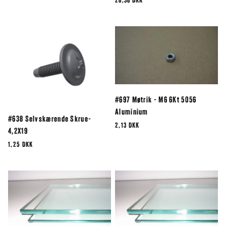
28,38 DKK
#697 Møtrik - M6 6Kt 5056
Aluminium
#638 Selvskærende Skrue-
2,13 DKK
4,2X19
1,25 DKK