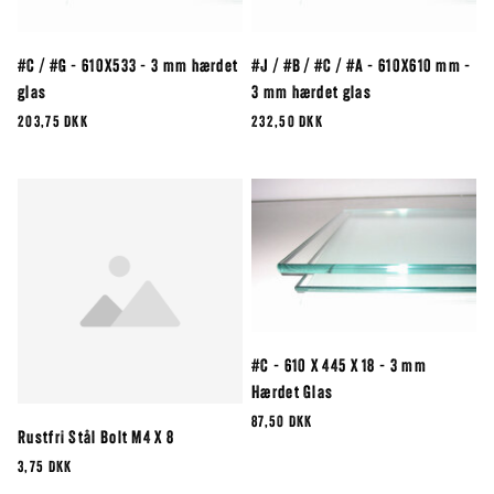
#C / #G - 610X533 - 3 mm hærdet
#J / #B / #C / #A - 610X610 mm -
glas
3 mm hærdet glas
203,75 DKK
232,50 DKK
#C - 610 X 445 X 18 - 3 mm
Hærdet Glas
87,50 DKK
Rustfri Stål Bolt M4 X 8
3,75 DKK