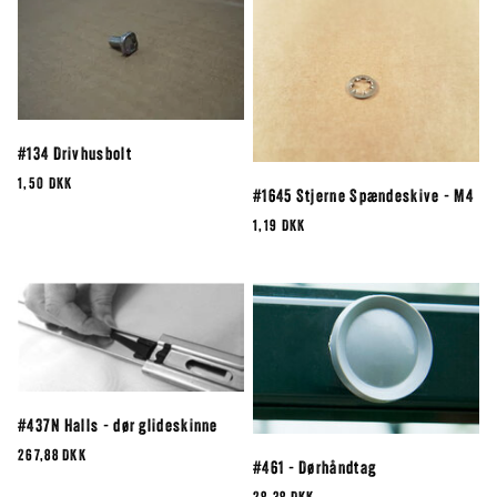
#134 Drivhusbolt
1,50 DKK
#1645 Stjerne Spændeskive - M4
1,19 DKK
#437N Halls - dør glideskinne
267,88 DKK
#461 - Dørhåndtag