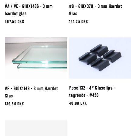
#A / #E - 610X1486 - 3 mm
#B - 610X370 - 3 mm Hærdet
hærdet glas
Glas
567,50 DKK
141,25 DKK
Pose 132 - 4* Glasclips -
#F - 610X1148 - 3 mm Hærdet
tagrende - #458
Glas
40,00 DKK
139,50 DKK