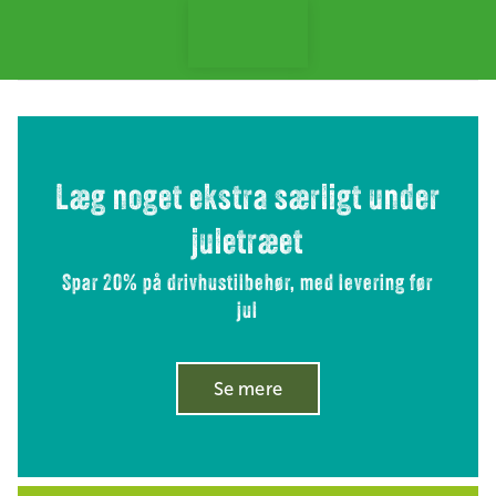
å til indhold
Læg noget ekstra særligt under
juletræet
Spar 20% på drivhustilbehør, med levering før
jul
Se mere