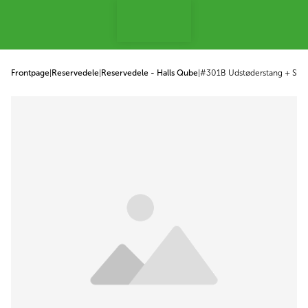
 til indhold
Frontpage
|
Reservedele
|
Reservedele - Halls Qube
|
#301B Udstøderstang + Skrue