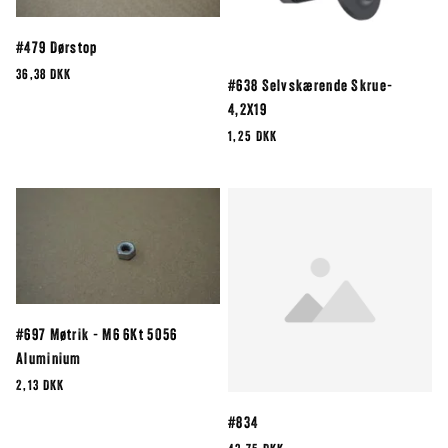
#479 Dørstop
36,38 DKK
#638 Selvskærende Skrue-
4,2X19
1,25 DKK
#697 Møtrik - M6 6Kt 5056
Aluminium
2,13 DKK
#834