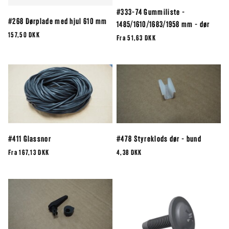
#333-74 Gummiliste -
#268 Dørplade med hjul 610 mm
1485/1610/1683/1958 mm - dør
157,50 DKK
Fra
51,63 DKK
#411 Glassnor
#478 Styreklods dør - bund
Fra
167,13 DKK
4,38 DKK