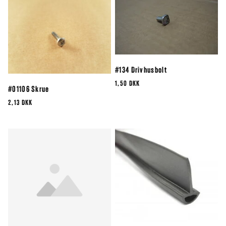
#134 Drivhusbolt
1,50 DKK
#01106 Skrue
2,13 DKK