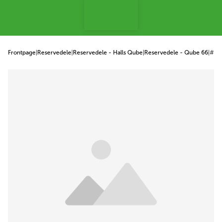
 til indhold
Frontpage
|
Reservedele
|
Reservedele - Halls Qube
|
Reservedele - Qube 66
|
#20