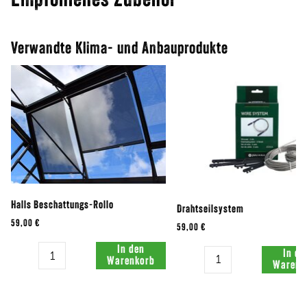
Empfohlenes Zubehör
Verwandte Klima- und Anbauprodukte
Halls Beschattungs-Rollo
Drahtseilsystem
59,00 €
59,00 €
Menge:
In den
Menge:
In de
Warenkorb
Warenk