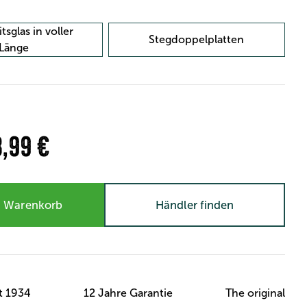
tsglas in voller
Stegdoppelplatten
Länge
8,99 €
n Warenkorb
Händler finden
t 1934
12 Jahre Garantie
The original