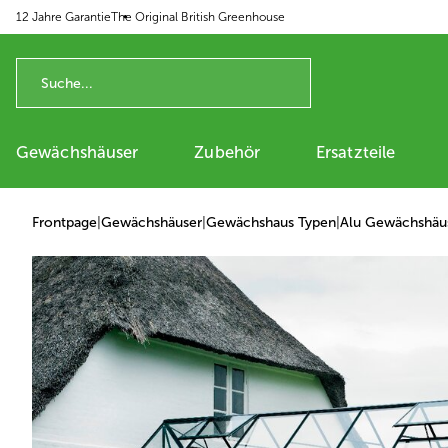
12 Jahre Garantie
The Original British Greenhouse
p to content
Gewächshäuser
Zubehör
Ersatzteile
Frontpage
|
Gewächshäuser
|
Gewächshaus Typen
|
Alu Gewächshäu