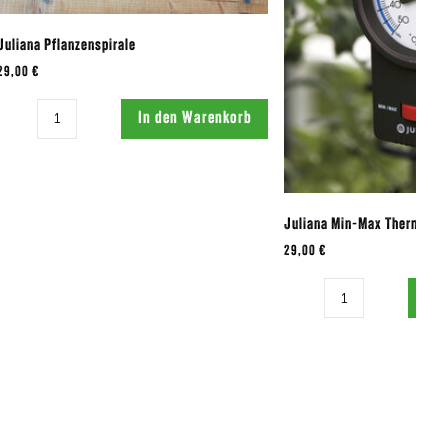
Juliana Pflanzenspirale
29,00 €
Menge:
In den Warenkorb
Juliana Min-Max Thermome
29,00 €
Menge:
In 