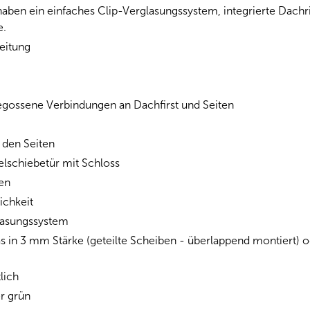
ben ein einfaches Clip-Verglasungssystem, integrierte Dachr
e.
eitung
egossene Verbindungen an Dachfirst und Seiten
 den Seiten
lschiebetür mit Schloss
nen
ichkeit
lasungssystem
as in 3 mm Stärke (geteilte Scheiben - überlappend montiert)
lich
r grün