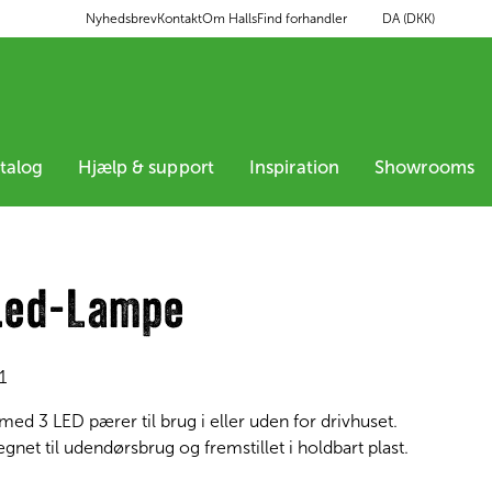
DA (DKK)
Nyhedsbrev
Kontakt
Om Halls
Find forhandler
atalog
Hjælp & support
Inspiration
Showrooms
 Led-Lampe
1
ed 3 LED pærer til brug i eller uden for drivhuset.
net til udendørsbrug og fremstillet i holdbart plast.