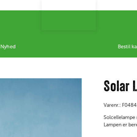
 Nyhed
Bestil k
Solar
Varenr.:
F0484
Solcellelampe m
Lampen er bereg