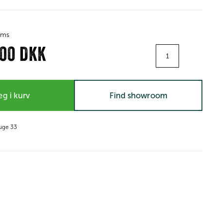
moms
Antal
,00 DKK
g i kurv
Find showroom
 uge 33