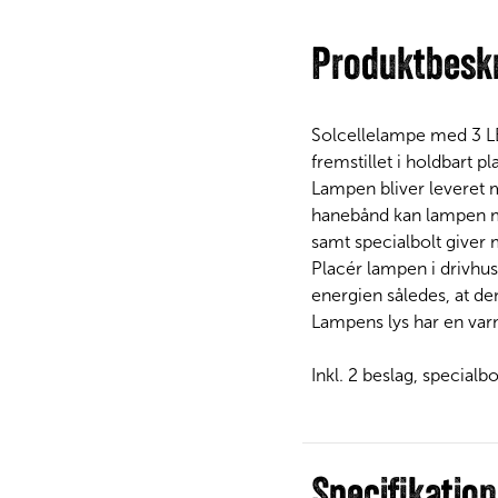
Produktbeskr
Solcellelampe med 3 LED
fremstillet i holdbart pla
Lampen bliver leveret m
hanebånd kan lampen mon
samt specialbolt giver m
Placér lampen i drivhus
energien således, at den
Lampens lys har en var
Inkl. 2 beslag, specialb