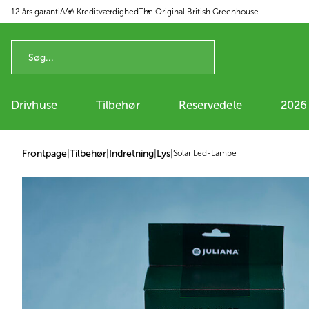
12 års garanti
AAA Kreditværdighed
The Original British Greenhouse
 til indhold
Drivhuse
Tilbehør
Reservedele
2026
Frontpage
|
Tilbehør
|
Indretning
|
Lys
|
Solar Led-Lampe