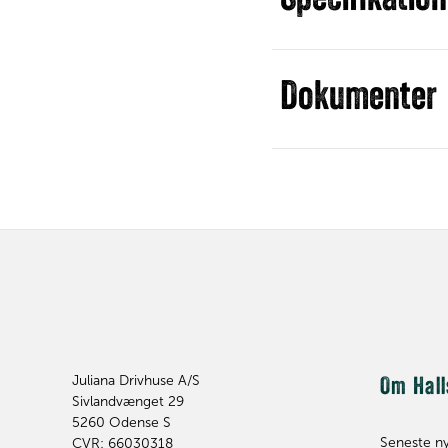
Specifikation
Dokumenter
Juliana Drivhuse A/S
Om Hall
Sivlandvænget 29
5260
Odense S
Seneste n
CVR: 66030318