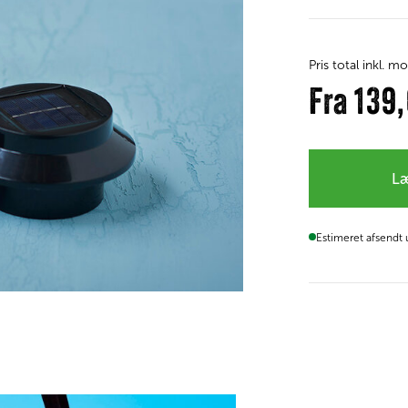
Pris total inkl. 
Fra
139
Læ
Estimeret afsendt