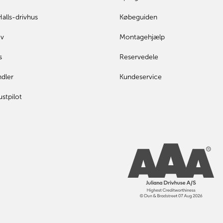
Halls-drivhus
Købeguiden
ev
Montagehjælp
s
Reservedele
ndler
Kundeservice
ustpilot