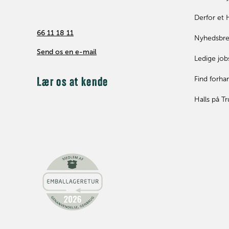
Derfor et 
66 11 18 11
Nyhedsbr
Send os en e-mail
Ledige job
Find forha
Lær os at kende
Halls på Tr