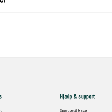
er
s
Hjælp & support
yt
Spørgsmål & svar