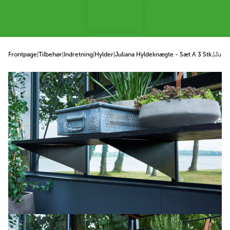
 til indhold
Frontpage
|
Tilbehør
|
Indretning
|
Hylder
|
Juliana Hyldeknægte - Sæt A 3 Stk.
|
Julia