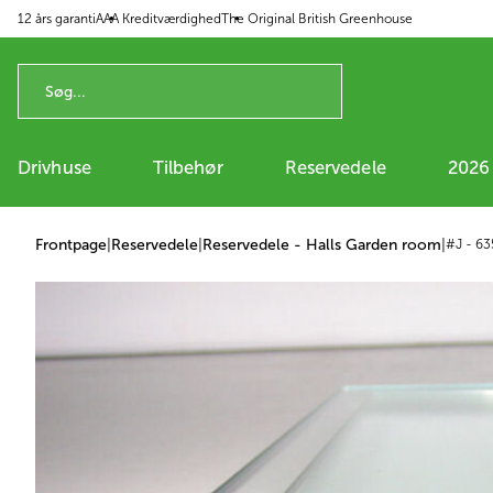
12 års garanti
AAA Kreditværdighed
The Original British Greenhouse
 til indhold
Drivhuse
Tilbehør
Reservedele
2026
Frontpage
|
Reservedele
|
Reservedele - Halls Garden room
|
#J - 6