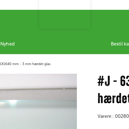
 Nyhed
Bestil k
35X1640 mm - 3 mm hærdet glas
#J - 
hærdet
Varenr.:
0028