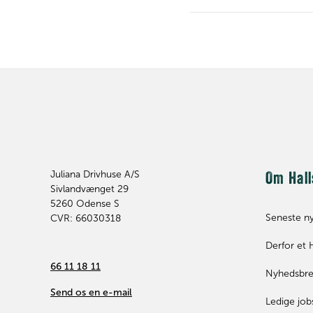
Juliana Drivhuse A/S
Om Hall
Sivlandvænget 29
5260
Odense S
Seneste n
CVR: 66030318
Derfor et 
66 11 18 11
Nyhedsbr
Send os en e-mail
Ledige job