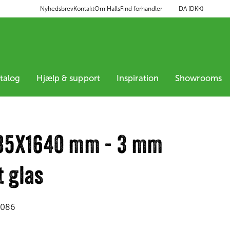
DA (DKK)
Nyhedsbrev
Kontakt
Om Halls
Find forhandler
atalog
Hjælp & support
Inspiration
Showrooms
635X1640 mm - 3 mm
 glas
0086