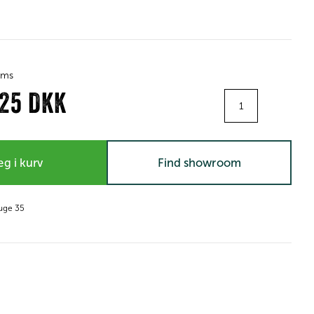
moms
Antal
,25 DKK
g i kurv
Find showroom
 uge 35