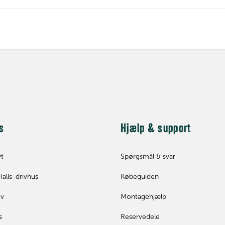
s
Hjælp & support
yt
Spørgsmål & svar
Halls-drivhus
Købeguiden
ev
Montagehjælp
s
Reservedele