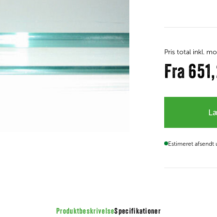
Pris total inkl. 
Fra
651
Læ
Estimeret afsendt
Produktbeskrivelse
Specifikationer