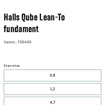
Halls Qube Lean-To
fundament
Varenr.:
F06449
Størrelse
0,8
1,2
4,7