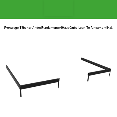
 til indhold
Frontpage
|
Tilbehør
|
Andet
|
Fundamenter
|
Halls Qube Lean-To fundament
|
Halls 