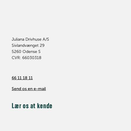
Juliana Drivhuse A/S
Sivlandvænget 29
5260
Odense S
CVR: 66030318
66 11 18 11
Send os en e-mail
Lær os at kende