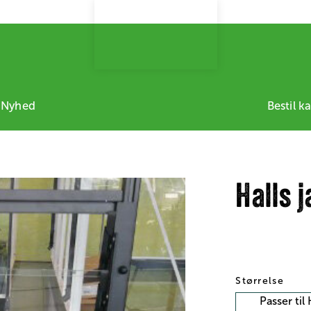
 Nyhed
Bestil k
Halls 
Størrelse
Passer til