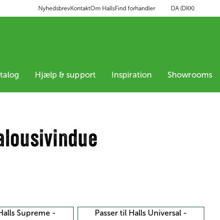
DA (DKK)
Nyhedsbrev
Kontakt
Om Halls
Find forhandler
atalog
Hjælp & support
Inspiration
Showrooms
jalousivindue
 Halls Supreme -
Passer til Halls Universal -