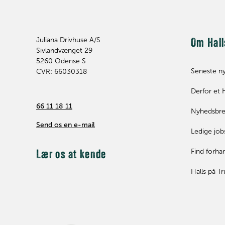
Juliana Drivhuse A/S
Om Hall
Sivlandvænget 29
5260
Odense S
Seneste n
CVR: 66030318
Derfor et 
66 11 18 11
Nyhedsbr
Send os en e-mail
Ledige job
Find forha
Lær os at kende
Halls på Tr