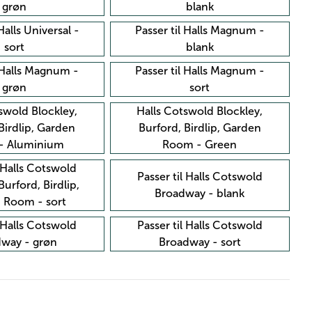
grøn
blank
 Halls Universal -
Passer til Halls Magnum -
sort
blank
l Halls Magnum -
Passer til Halls Magnum -
grøn
sort
swold Blockley,
Halls Cotswold Blockley,
Birdlip, Garden
Burford, Birdlip, Garden
- Aluminium
Room - Green
l Halls Cotswold
Passer til Halls Cotswold
Burford, Birdlip,
Broadway - blank
 Room - sort
l Halls Cotswold
Passer til Halls Cotswold
way - grøn
Broadway - sort