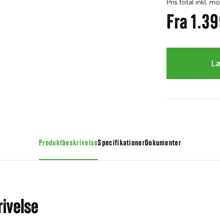
Pris total inkl. 
Fra
1.3
Læ
Produktbeskrivelse
Specifikationer
Dokumenter
ivelse