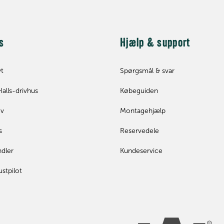
s
Hjælp & support
yt
Spørgsmål & svar
Halls-drivhus
Købeguiden
ev
Montagehjælp
s
Reservedele
ndler
Kundeservice
ustpilot