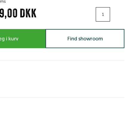
moms
Antal
99,00 DKK
g i kurv
Find showroom