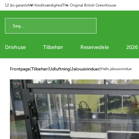
12 års garanti
AAA Kreditværdighed
The Original British Greenhouse
 til indhold
Drivhuse
Tilbehør
Reservedele
2026
Frontpage
|
Tilbehør
|
Udluftning
|
Jalousivinduer
|
Halls jalousivindue