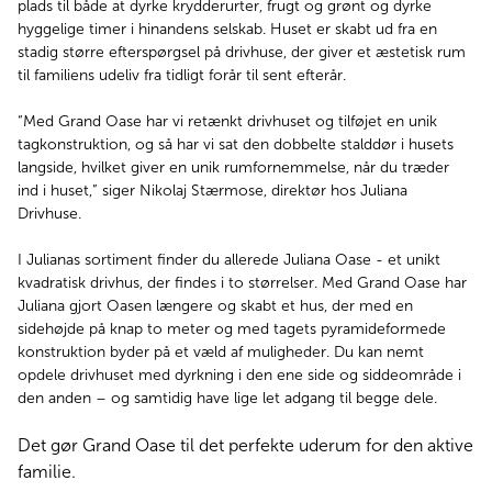
plads til både at dyrke krydderurter, frugt og grønt og dyrke
hyggelige timer i hinandens selskab. Huset er skabt ud fra en
stadig større efterspørgsel på drivhuse, der giver et æstetisk rum
til familiens udeliv fra tidligt forår til sent efterår.
“Med Grand Oase har vi retænkt drivhuset og tilføjet en unik
tagkonstruktion, og så har vi sat den dobbelte stalddør i husets
langside, hvilket giver en unik rumfornemmelse, når du træder
ind i huset,” siger Nikolaj Stærmose, direktør hos Juliana
Drivhuse.
I Julianas sortiment finder du allerede Juliana Oase - et unikt
kvadratisk drivhus, der findes i to størrelser. Med Grand Oase har
Juliana gjort Oasen længere og skabt et hus, der med en
sidehøjde på knap to meter og med tagets pyramideformede
konstruktion byder på et væld af muligheder. Du kan nemt
opdele drivhuset med dyrkning i den ene side og siddeområde i
den anden – og samtidig have lige let adgang til begge dele.
Det gør Grand Oase til det perfekte uderum for den aktive
familie.