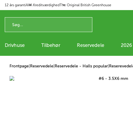
12 års garanti
AAA Kreditværdighed
The Original British Greenhouse
 til indhold
Drivhuse
Tilbehør
Reservedele
2026
Frontpage
|
Reservedele
|
Reservedele - Halls popular
|
Reserevedele