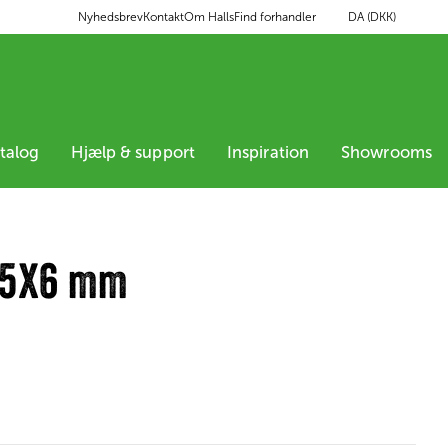
DA (DKK)
Nyhedsbrev
Kontakt
Om Halls
Find forhandler
atalog
Hjælp & support
Inspiration
Showrooms
3.5X6 mm
2