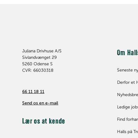
Juliana Drivhuse A/S
Om Hall
Sivlandvænget 29
5260
Odense S
Seneste n
CVR: 66030318
Derfor et 
66 11 18 11
Nyhedsbr
Send os en e-mail
Ledige job
Find forha
Lær os at kende
Halls på Tr