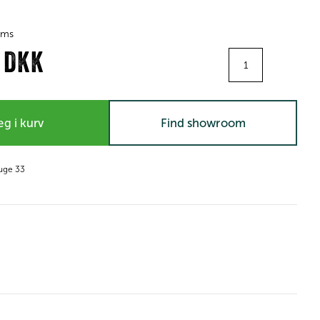
moms
Antal
3 DKK
g i kurv
Find showroom
 uge 33