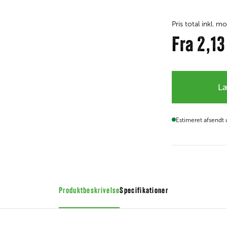
Pris total inkl. 
Fra
2,1
Læ
Estimeret afsendt
Produktbeskrivelse
Specifikationer