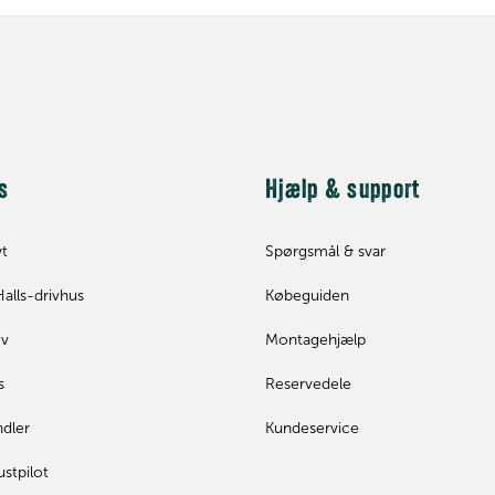
s
Hjælp & support
yt
Spørgsmål & svar
Halls-drivhus
Købeguiden
ev
Montagehjælp
s
Reservedele
ndler
Kundeservice
ustpilot