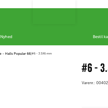
 Nyhed
Bestil k
 - Halls Popular 66
|
#6 - 3.5X6 mm
#6 - 
Varenr.:
0040