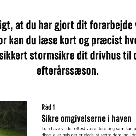
igt, at du har gjort dit forarbejd
r kan du læse kort og præcist hv
sikkert stormsikre dit drivhus t
efterårssæson.
Råd 1
Sikre omgivelserne i haven
I din have vil der oftest være flere ting som kan 
disse, eller hvis der er plads, at sætte dem ind i d