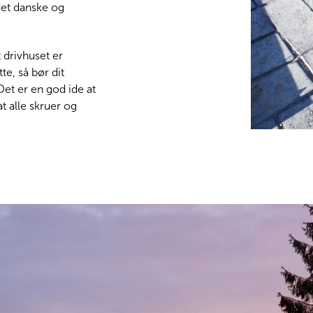
 det danske og
 drivhuset er
te, så bør dit
Det er en god ide at
t alle skruer og