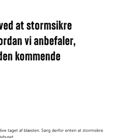
e ved at stormsikre
ordan vi anbefaler,
il den kommende
blive taget af blæsten. Sørg derfor enten at stormsikre
rivhuset.