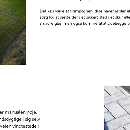
Det kan være at trampolinen, dine havemøbler ell
sørg for at sætte dem et sikkert sted i et skur ell
smadre glas, men også komme til at ødelægge pro
lger manualen nøje.
dsdygtige i sig selv
rvejen vindtestede i