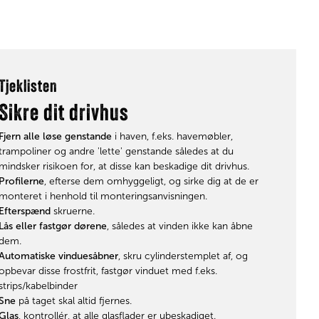
Tjeklisten
Sikre dit drivhus
Fjern alle løse genstande
i haven, f.eks. havemøbler,
trampoliner og andre 'lette' genstande således at du
mindsker risikoen for, at disse kan beskadige dit drivhus.
Profilerne
, efterse dem omhyggeligt, og sirke dig at de er
monteret i henhold til monteringsanvisningen.
Efterspænd
skruerne.
Lås eller fastgør dørene
, således at vinden ikke kan åbne
dem.
Automatiske vinduesåbner
, skru cylinderstemplet af, og
opbevar disse frostfrit, fastgør vinduet med f.eks.
strips/kabelbinder
Sne
på taget skal altid fjernes.
Glas
, kontrollér, at alle glasflader er ubeskadiget.