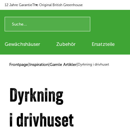
12 Jahre Garantie
The Original British Greenhouse
p to content
Gewächshäuser
Zubehör
Ersatzteile
Frontpage
|
Inspiration
|
Gamle Artikler
|
Dyrkning i drivhuset
Dyrkning
​​​​​​​i drivhuset