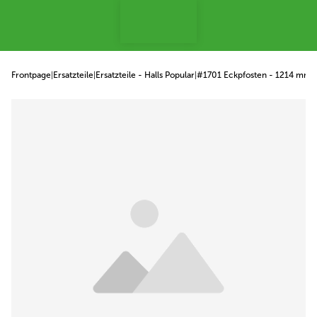
p to content
Frontpage
|
Ersatzteile
|
Ersatzteile - Halls Popular
|
#1701 Eckpfosten - 1214 mm
|