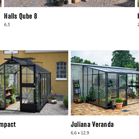
Halls Qube 8
6,3
ompact
Juliana Veranda
6,6 • 12,9