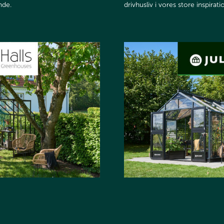
​​​​​
drivhusliv i vores store inspirati