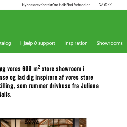
DA (DKK)
Nyhedsbrev
Kontakt
Om Halls
Find forhandler
atalog
Hjælp & support
Inspiration
Showrooms
2
øg vores 600 m
store showroom i
nse og lad dig inspirere af vores store
tilling, som rummer drivhuse fra Juliana
Halls.