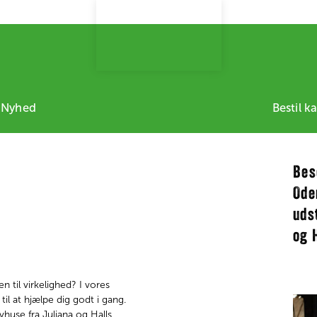
 Nyhed
Bestil k
Bes
Ode
uds
og 
til virkelighed? I vores
il at hjælpe dig godt i gang.
huse fra Juliana og Halls