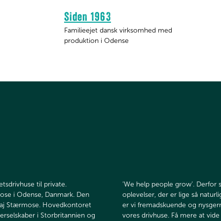
Siden 1963
Familieejet dansk virksomhed med
produktion i Odense
tsdrivhuse til private.
’We help people grow’. Derfor 
mose i Odense, Danmark. Den
oplevelser, der er lige så naturl
kolaj Stærmose. Hovedkontoret
er vi fremadskuende og nysgerr
erselskaber i Storbritannien og
vores drivhuse. Få mere at vide 