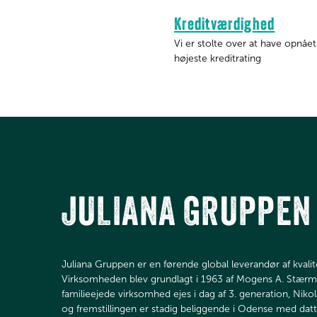
Kreditværdighed
Vi er stolte over at have opnået
højeste kreditrating
JULIANA GRUPPEN
Juliana Gruppen er en førende global leverandør af kvalite
Virksomheden blev grundlagt i 1963 af Mogens A. Stær
familieejede virksomhed ejes i dag af 3. generation, Ni
og fremstillingen er stadig beliggende i Odense med datt