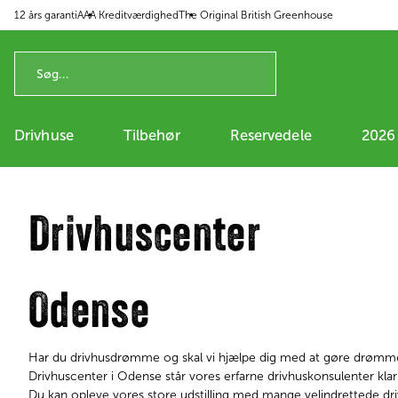
12 års garanti
AAA Kreditværdighed
The Original British Greenhouse
 til indhold
Drivhuse
Tilbehør
Reservedele
2026
Drivhuscenter
​​​​​​​Odense
Har du drivhusdrømme og skal vi hjælpe dig med at gøre drømmen 
Drivhuscenter i Odense står vores erfarne drivhuskonsulenter klar t
Du kan opleve vores store udstilling med mange velindrettede driv