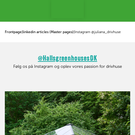
 til indhold
Frontpage
|
linkedin articles (Master pages)
|
Instagram @juliana_drivhuse
@H
allsgreenhousesDK
Følg os på Instagram og oplev vores passion for drivhuse