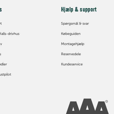
s
Hjælp & support
yt
Spørgsmål & svar
Halls-drivhus
Købeguiden
ev
Montagehjælp
s
Reservedele
ndler
Kundeservice
ustpilot