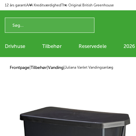
12 års garanti
AAA Kreditværdighed
The Original British Greenhouse
 til indhold
Drivhuse
Tilbehør
Reservedele
2026
Frontpage
|
Tilbehør
|
Vanding
|
Juliana Vanlet Vandingsanlæg