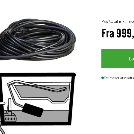
Pris total inkl. 
Fra
999
Læ
Estimeret afsendt