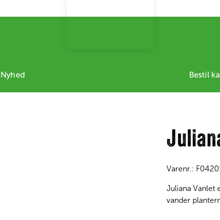
 Nyhed
Bestil k
Julian
Varenr.:
F0420
Juliana Vanlet
vander planter