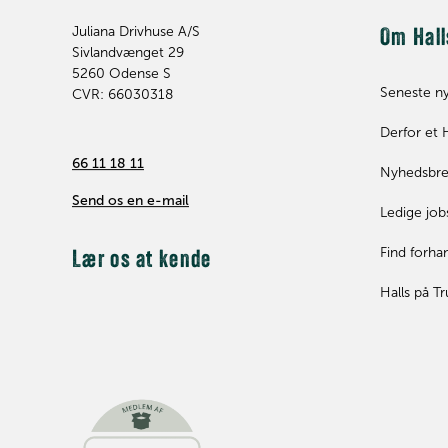
Juliana Drivhuse A/S
Om Hall
Sivlandvænget 29
5260
Odense S
Seneste n
CVR: 66030318
Derfor et 
66 11 18 11
Nyhedsbr
Send os en e-mail
Ledige job
Find forha
Lær os at kende
Halls på Tr