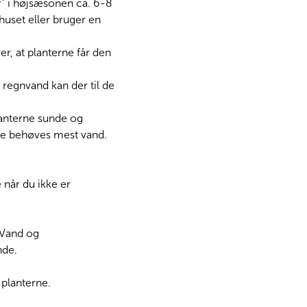
r” i højsæsonen ca. 6-8
huset eller bruger en
r, at planterne får den
 regnvand kan der til de
planterne sunde og
ne behøves mest vand.
 når du ikke er
 Vand og
nde.
 planterne.