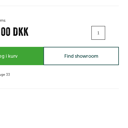
moms
Antal
,00 DKK
g i kurv
Find showroom
 uge 33