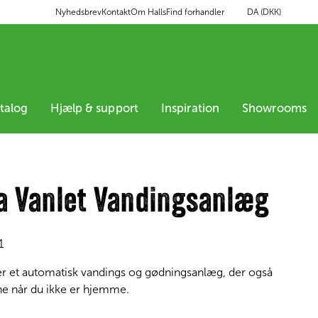
DA (DKK)
Nyhedsbrev
Kontakt
Om Halls
Find forhandler
atalog
Hjælp & support
Inspiration
Showrooms
a Vanlet Vandingsanlæg
1
 er et automatisk vandings og gødningsanlæg, der også
ne når du ikke er hjemme.