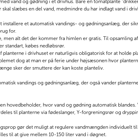
t med vand og gødning i et drivhus. Bare én tomatplante “drikke
er skal slæbes en del vand, medmindre du har indlagt vand i driv
 installere et automatisk vandings- og gødningsanlæg, der sikre
ug for.
, men alt det der kommer fra himlen er gratis. Til opsamling af
 er standart, købes nedløbsrør.
planterne i drivhuset er naturligvis obligatorisk for at holde 
blemet dog at man er på ferie under højsæsonen hvor planter
ge sker der smuttere der kan koste planteliv.
tomatisk vandings og gødningsanlæg, der også vander planterne
af en hovedbeholder, hvor vand og gødning automatisk blandes.
eles til planterne via fødeslanger, Y-forgreningsrør og dryppi
gsprop gør det muligt at regulere vandmængden individuelt til
illes til at give mellem 10-150 liter vand i døgnet.