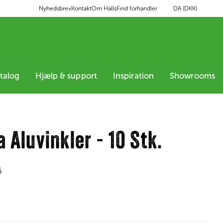
DA (DKK)
Nyhedsbrev
Kontakt
Om Halls
Find forhandler
atalog
Hjælp & support
Inspiration
Showrooms
a Aluvinkler - 10 Stk.
6