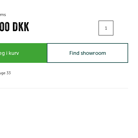
moms
Antal
,00 DKK
g i kurv
Find showroom
 uge 33