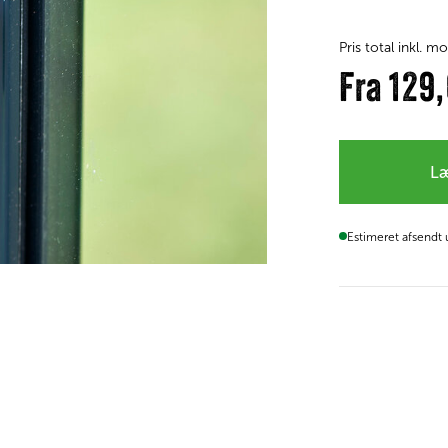
Pris total inkl. 
Fra
129
Læ
Estimeret afsendt