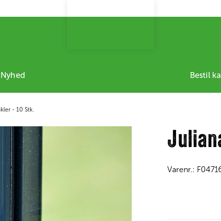
 Nyhed
Bestil k
kler - 10 Stk.
Julian
Varenr.:
F0471