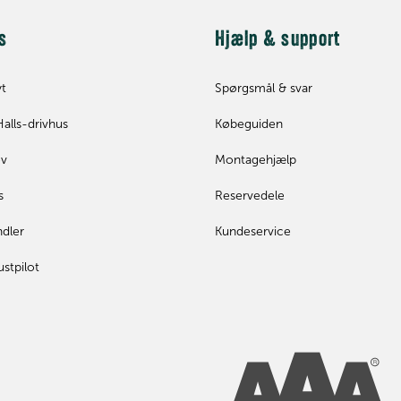
s
Hjælp & support
yt
Spørgsmål & svar
Halls-drivhus
Købeguiden
ev
Montagehjælp
s
Reservedele
ndler
Kundeservice
ustpilot