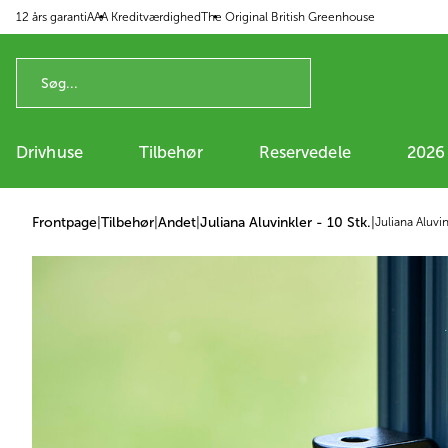
12 års garanti
AAA Kreditværdighed
The Original British Greenhouse
 til indhold
Drivhuse
Tilbehør
Reservedele
2026
Frontpage
|
Tilbehør
|
Andet
|
Juliana Aluvinkler - 10 Stk.
|
Juliana Aluvin