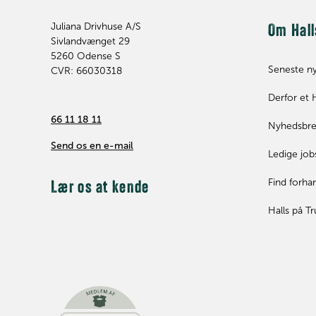
Juliana Drivhuse A/S
Om Hall
Sivlandvænget 29
5260
Odense S
Seneste n
CVR: 66030318
Derfor et 
66 11 18 11
Nyhedsbr
Send os en e-mail
Ledige job
Find forha
Lær os at kende
Halls på Tr