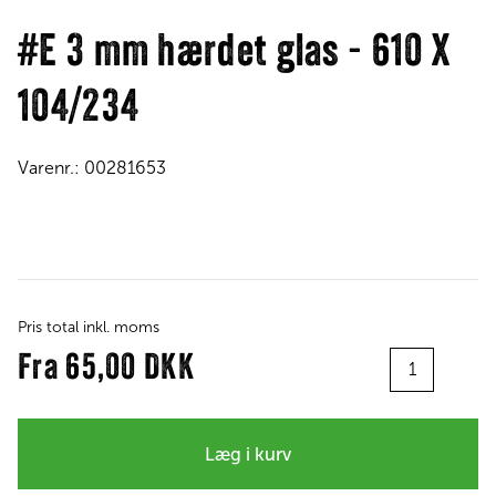
#E 3 mm hærdet glas - 610 X
104/234
Varenr.:
00281653
Pris total inkl. moms
Antal
Fra
65,00 DKK
Læg i kurv