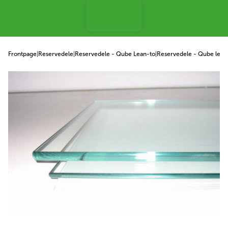
 til indhold
Frontpage
|
Reservedele
|
Reservedele - Qube Lean-to
|
Reservedele - Qube lean