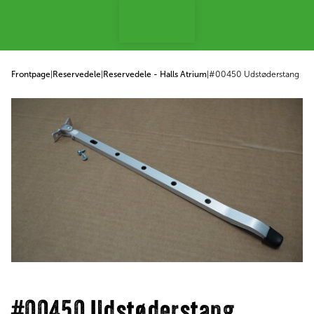
 til indhold
Frontpage
|
Reservedele
|
Reservedele - Halls Atrium
|
#00450 Udstøderstang
#00450 Udstøderstang