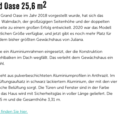
2
d Oase 25,6 m
a Grand Oase im Jahr 2018 vorgestellt wurde, hat sich das
Walmdach, der großzügigen Seitenhöhe und der doppelten
 Seite zu einem großen Erfolg entwickelt. 2020 war das Modell
zlichen Größe verfügbar, und jetzt gibt es noch mehr Platz für
dem bisher größten Gewächshaus von Juliana.
ein Alumi­niumrahmen eingesetzt, der die Konstruktion
Kehlbalken im Dach wegfällt. Das verleiht dem Gewächshaus ein
hl.
ht aus pulverbeschichteten Aluminiumprofilen in Anthrazit. Im
üftungsaufsatz in schwarz lackiertem Aluminium, der mit den vier
sche Belüftung sorgt. Die Türen und Fenster sind in der Farbe
das Haus wird mit Sicherheitsglas in voller Länge geliefert. Die
95 m und die Gesamthöhe 3,31 m.
finden Sie hier.