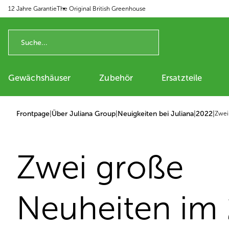
12 Jahre Garantie
The Original British Greenhouse
p to content
Gewächshäuser
Zubehör
Ersatzteile
Frontpage
|
Über Juliana Group
|
Neuigkeiten bei Juliana
|
2022
|
Zwei
Zwei große
Neuheiten im