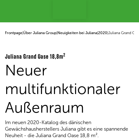
p to content
Frontpage
|
Über Juliana Group
|
Neuigkeiten bei Juliana
|
2020
|
Juliana Grand Oa
2
Juliana Grand Oase 18,8m
Neuer
multifunktionaler
Außenraum
Im neuen 2020-Katalog des dänischen
Gewächshausherstellers Juliana gibt es eine spannende
Neuheit - die Juliana Grand Oase 18,8 m².