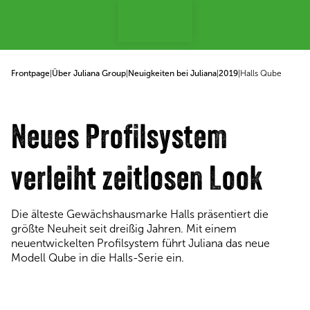
p to content
Frontpage
|
Über Juliana Group
|
Neuigkeiten bei Juliana
|
2019
|
Halls Qube
Neues Profilsystem
verleiht zeitlosen Look
Die älteste Gewächshausmarke Halls präsentiert die
größte Neuheit seit dreißig Jahren. Mit einem
neuentwickelten Profilsystem führt Juliana das neue
Modell Qube in die Halls-Serie ein.