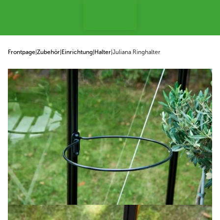
p to content
Frontpage
|
Zubehör
|
Einrichtung
|
Halter
|
Juliana Ringhalter