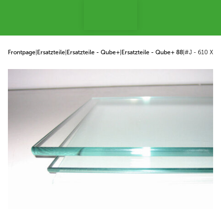
p to content
Frontpage
|
Ersatzteile
|
Ersatzteile - Qube+
|
Ersatzteile - Qube+ 88
|
#J - 610 X 1