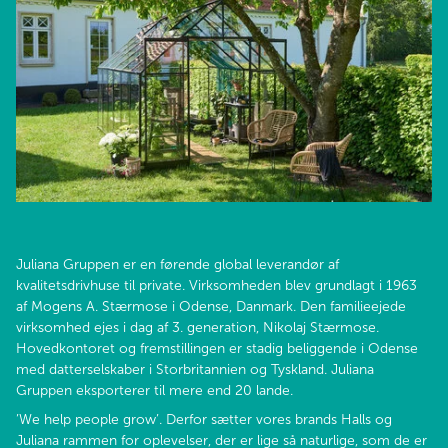
Juliana Gruppen er en førende global leverandør af
kvalitetsdrivhuse til private. Virksomheden blev grundlagt i 1963
af Mogens A. Stærmose i Odense, Danmark. Den familieejede
virksomhed ejes i dag af 3. generation, Nikolaj Stærmose.
Hovedkontoret og fremstillingen er stadig beliggende i Odense
med datterselskaber i Storbritannien og Tyskland. Juliana
Gruppen eksporterer til mere end 20 lande.
’We help people grow’. Derfor sætter vores brands Halls og
Juliana rammen for oplevelser, der er lige så naturlige, som de er