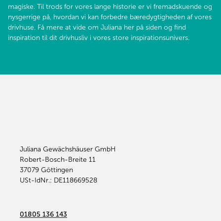
magiske. Til trods for vores lange historie er vi fremadskuende og
nysgerrige på, hvordan vi kan forbedre bæredygtigheden af vores
drivhuse. Få mere at vide om Juliana her på siden og find
inspiration til dit drivhusliv i vores store inspirationsunivers.
Juliana Gewächshäuser GmbH
Robert-Bosch-Breite 11
37079
Göttingen
USt-IdNr.: DE118669528
01805 136 143