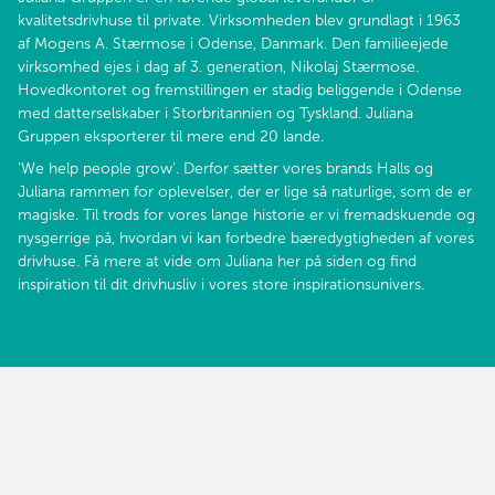
kvalitetsdrivhuse til private. Virksomheden blev grundlagt i 1963
af Mogens A. Stærmose i Odense, Danmark. Den familieejede
virksomhed ejes i dag af 3. generation, Nikolaj Stærmose.
Hovedkontoret og fremstillingen er stadig beliggende i Odense
med datterselskaber i Storbritannien og Tyskland. Juliana
Gruppen eksporterer til mere end 20 lande.
’We help people grow’. Derfor sætter vores brands Halls og
Juliana rammen for oplevelser, der er lige så naturlige, som de er
magiske. Til trods for vores lange historie er vi fremadskuende og
nysgerrige på, hvordan vi kan forbedre bæredygtigheden af vores
drivhuse. Få mere at vide om Juliana her på siden og find
inspiration til dit drivhusliv i vores store inspirationsunivers.