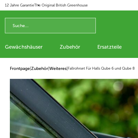
12 Jahre Garantie
The Original British Greenhouse
p to content
Gewächshäuser
Zubehör
Ersatzteile
Frontpage
|
Zubehör
|
Weiteres
|
Fallrohrset Für Halls Qube 6 und Qube 8