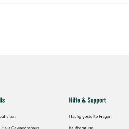
lls
Hilfe & Support
euheiten
Häufig gestellte Fragen
 Halls Gewaechshaus
Kaufberatung