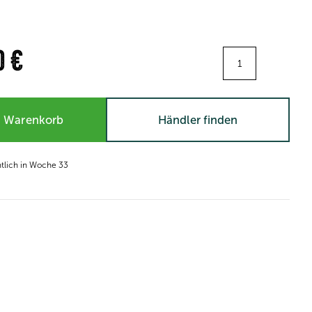
Menge:
0 €
n Warenkorb
Händler finden
htlich in Woche 33