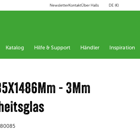
DE (€)
Newsletter
Kontakt
Über Halls
Katalog
Hilfe & Support
Händler
Inspiration
635X1486Mm - 3Mm
heitsglas
280085