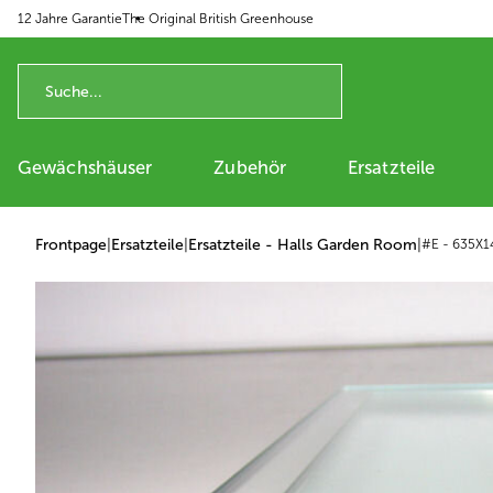
12 Jahre Garantie
The Original British Greenhouse
p to content
Gewächshäuser
Zubehör
Ersatzteile
Frontpage
|
Ersatzteile
|
Ersatzteile - Halls Garden Room
|
#E - 635X1