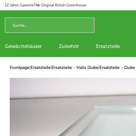
12 Jahre Garantie
The Original British Greenhouse
p to content
Gewächshäuser
Zubehör
Ersatzteile
Frontpage
|
Ersatzteile
|
Ersatzteile - Halls Qube
|
Ersatzteile - Qube