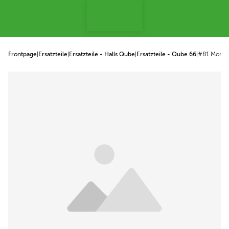
p to content
Frontpage
|
Ersatzteile
|
Ersatzteile - Halls Qube
|
Ersatzteile - Qube 66
|
#81 Monta