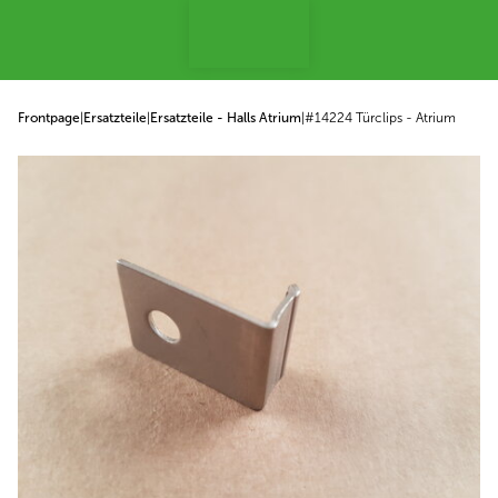
p to content
Frontpage
|
Ersatzteile
|
Ersatzteile - Halls Atrium
|
#14224 Türclips - Atrium